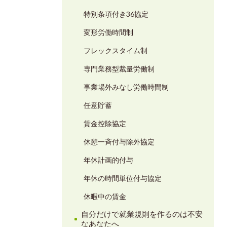
特別条項付き36協定
変形労働時間制
フレックスタイム制
専門業務型裁量労働制
事業場外みなし労働時間制
任意貯蓄
賃金控除協定
休憩一斉付与除外協定
年休計画的付与
年休の時間単位付与協定
休暇中の賃金
自分だけで就業規則を作るのは不安
なあなたへ