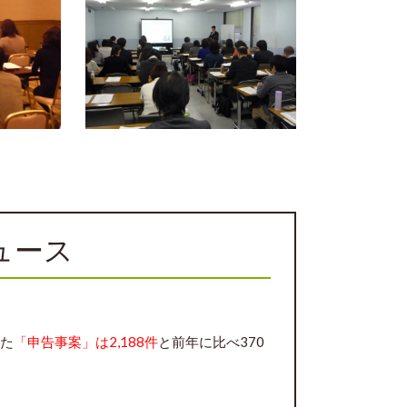
ュース
した
「申告事案」は2,188件
と前年に比べ370