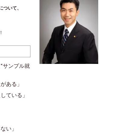
について、
！
“サンプル就
定がある」
過している」
」
らない」