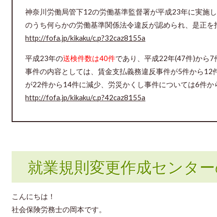
神奈川労働局管下12の労働基準監督署が平成23年に実施
のうち何らかの労働基準関係法令違反が認められ、是正を指
http://fofa.jp/kikaku/c.p?32caz8155a
平成23年の
送検件数は40件
であり、平成22年(47件)か
事件の内容としては、賃金支払義務違反事件が5件から12
が22件から14件に減少、労災かくし事件については6件か
http://fofa.jp/kikaku/c.p?42caz8155a
就業規則変更作成センター
こんにちは！
社会保険労務士の岡本です。