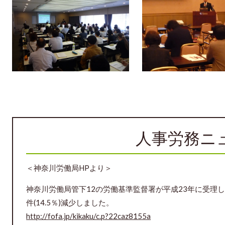
人事労務ニ
＜神奈川労働局HPより＞
神奈川労働局管下12の労働基準監督署が平成23年に受理
件(14.5％)減少しました。
http://fofa.jp/kikaku/c.p?22caz8155a