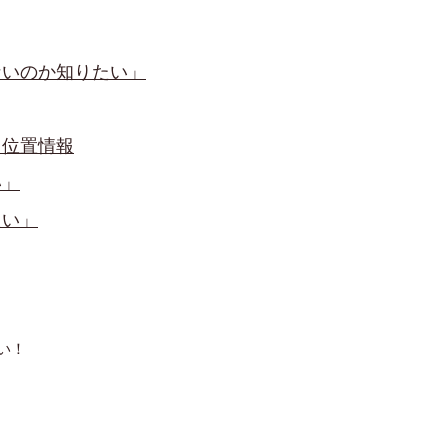
ないのか知りたい」
」位置情報
い」
たい」
い！