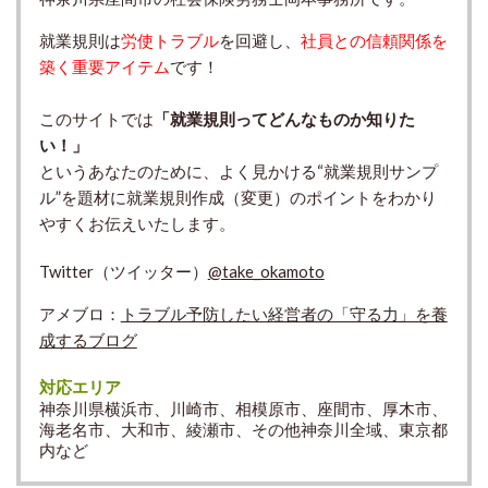
就業規則は
労使トラブル
を回避し、
社員との信頼関係を
築く重要アイテム
です！
このサイトでは
「就業規則ってどんなものか知りた
い！」
というあなたのために、よく見かける“就業規則サンプ
ル”を題材に就業規則作成（変更）のポイントをわかり
やすくお伝えいたします。
Twitter（ツイッター）
@take_okamoto
アメブロ：
トラブル予防したい経営者の「守る力」を養
成するブログ
対応エリア
神奈川県横浜市、川崎市、相模原市、座間市、厚木市、
海老名市、大和市、綾瀬市、その他神奈川全域、東京都
内など