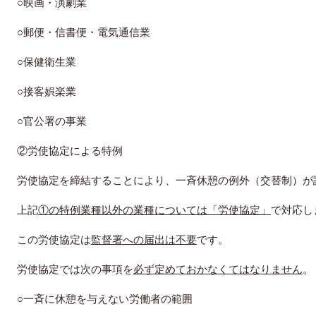
○映画・演劇業
○郵便・信書便・電気通信業
○保健衛生業
○接客娯楽業
○官公署の事業
②労使協定による特例
労使協定を締結することにより、一斉休憩の例外（交替制）が
上記
①の特例業種以外の業種については「労使協定」
で対応し
この労使協定は
監督署への届出は不要
です。
労使協定では次の事項を
必ず定めておかなくてはなりません
。
○一斉に休憩を与えない労働者の範囲